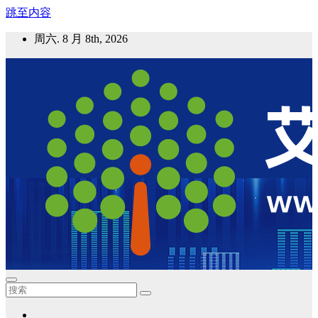
跳至内容
周六. 8 月 8th, 2026
艾邦气凝胶论坛
气凝胶材料及应用，产业链动态；气凝胶在新能源如锂电、储
能等上的应用资讯分享