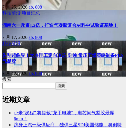
7 月 25, 2026
ab, 808
科技前沿
项目汇总
湖南六一斥资1.2亿，打造气凝胶复合材料中试验证基地！
7 月 17, 2026
ab, 808
科技前沿
告别超临界！大连理工定向冷冻-刻蚀-常压干燥策略制备PES
气凝胶
7 月 10, 2026
ab, 808
搜索
搜索
近期文章
小米“澎程” 将搭载“龙甲电池”，电芯间气凝胶最厚
6mm！
跻身上汽一级供应商、独供三星SDI美国储能，奥创特