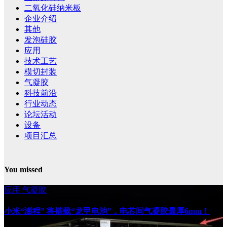
二氧化硅纳米板
企业介绍
其他
发泡硅胶
应用
技术工艺
模切封装
气凝胶
科技前沿
行业动态
论坛活动
设备
项目汇总
You missed
应用
气凝胶
小米“澎程” 将搭载“龙甲电池”，电芯间气凝胶最厚6mm！