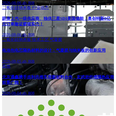
2026-08-06
ab, 808
二氧化硅纳米板
行业动态
跻身上汽一级供应商、独供三星SDI美国储能，奥创特新8亿
元订单验证硬核实力！
2026-08-06
ab, 808
二氧化硅纳米板
技术工艺
气凝胶
电池包电芯隔热材料的设计：气凝胶与纳米板的创新应用
2026-08-05
ab, 808
其他
北京通鑫携手吉利共推车用新材料合作，玄武岩纤维隔热应用
前景广阔！
2026-08-04
ab, 808