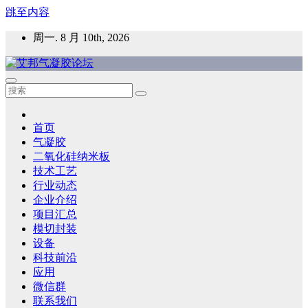
跳至内容
周一. 8 月 10th, 2026
艾邦气凝胶论坛
气凝胶材料及应用，产业链动态；气凝胶在新能源如锂电、储
能等上的应用资讯分享
首页
气凝胶
二氧化硅纳米板
技术工艺
行业动态
企业介绍
项目汇总
模切封装
设备
科技前沿
应用
微信群
联系我们