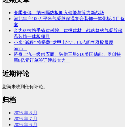
变柔变薄，纳米隔热板闯入储能与算力新战场
河北年产100万平米气凝胶保温复合装饰一体化板项目备
案
金为科技携手省建科院、建投建材，战略签约气凝胶保
温装饰一体板项目
小米“澎程” 将搭载“龙甲电池”，电芯间气凝胶最厚
6mm！
跻身上汽一级供应商、独供三星SDI美国储能，奥创特
新8亿元订单验证硬核实力！
近期评论
您尚未收到任何评论。
归档
2026 年 8 月
2026 年 7 月
2026 年 6 月