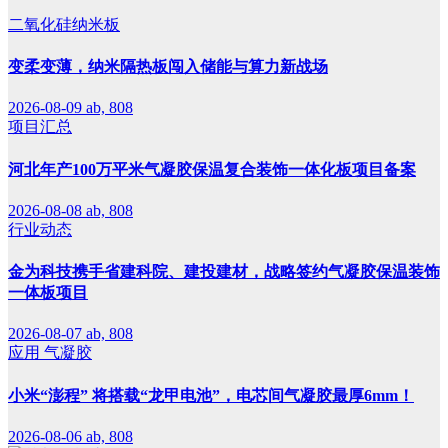
二氧化硅纳米板
变柔变薄，纳米隔热板闯入储能与算力新战场
2026-08-09
ab, 808
项目汇总
河北年产100万平米气凝胶保温复合装饰一体化板项目备案
2026-08-08
ab, 808
行业动态
金为科技携手省建科院、建投建材，战略签约气凝胶保温装饰
一体板项目
2026-08-07
ab, 808
应用
气凝胶
小米“澎程” 将搭载“龙甲电池”，电芯间气凝胶最厚6mm！
2026-08-06
ab, 808