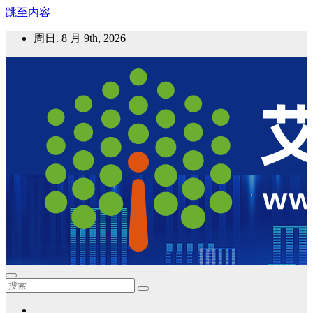
跳至内容
周日. 8 月 9th, 2026
艾邦气凝胶论坛
气凝胶材料及应用，产业链动态；气凝胶在新能源如锂电、储
能等上的应用资讯分享