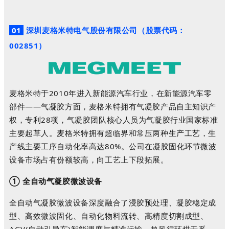
01
深圳
麦格米特
电气股份有限公司
（
股票代码：
0
0
2
8
5
1
）
麦格米特于2010年进入新能源汽车行业，在新能源汽车零
部件——气凝胶方面，麦格米特拥有气凝胶产品自主知识产
权，专利28项，气凝胶团队核心人员为气凝胶行业国家标准
主要起草人。
麦格米特拥有超临界和常压两种生产工艺，生
产线主要工序自动化率高达80%。
公司在凝胶固化环节微波
设备市场占有份额较高，向工艺上下段拓展。
① 全自动气凝胶微波设备
全自动气凝胶微波设备深度融合了浸胶预处理、凝胶稳定成
型、高效微波固化、自动化物料流转、高精度切割成型、
AGV(自动引导车)智能调度与精准运输、热风循环烘干系