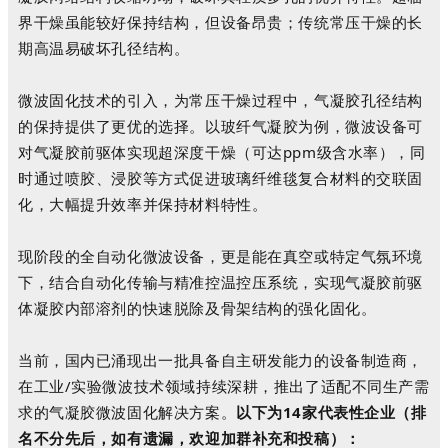
界干燥虽能较好保持结构，但设备昂贵；
传统常压干燥的长
期高温易破坏孔径结构。
微波固化技术的引入，为常压干燥过程中，气凝胶孔径结构
的保持提供了更优的选择。以玻纤气凝胶为例，
微波设备可
对气凝胶前驱体实现超深度干燥（可达ppm级含水率），同
时通过喷胶、浸胶等方式促进玻璃纤维毯复合材料的交联固
化，大幅提升效率并保持材料特性。
现阶段
的
全自动化
微波
设备
，
更是
能
在真空或特定气氛环境
下，结合自动化传输与精准控温控压系统，实现气凝胶前驱
体凝胶内部溶剂的快速脱除及骨架结构的强化固化。
当前，国内已涌现出一批具备自主研发能力的设备制造商，
在工业/实验微波技术领域持续深耕，推出了适配不同生产需
求的气凝胶微波固化解决方案。
以下为1
4
家代表性企业（排
名不分先后，如有遗漏，欢迎加群补充和投稿）：