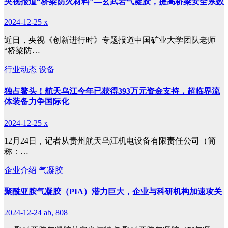
央视报道“桥梁防火材料”—玄武岩气凝胶，提高桥梁安全系数
2024-12-25
x
近日，央视《创新进行时》专题报道中国矿业大学团队老师
“桥梁防…
行业动态
设备
独占鳌头！航天乌江今年已获得393万元资金支持，超临界流
体装备力争国际化
2024-12-25
x
12月24日，记者从贵州航天乌江机电设备有限责任公司（简
称：…
企业介绍
气凝胶
聚酰亚胺气凝胶（PIA）潜力巨大，企业与科研机构加速攻关
2024-12-24
ab, 808