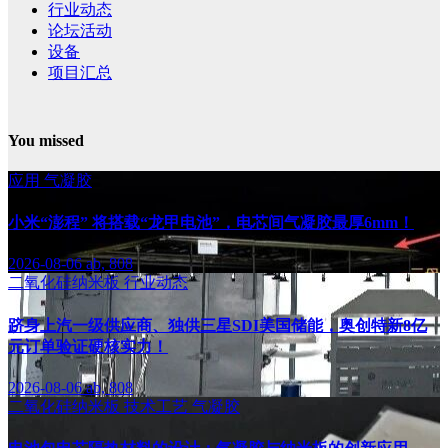
行业动态
论坛活动
设备
项目汇总
You missed
应用
气凝胶
小米“澎程” 将搭载“龙甲电池”，电芯间气凝胶最厚6mm！
2026-08-06
ab, 808
二氧化硅纳米板
行业动态
跻身上汽一级供应商、独供三星SDI美国储能，奥创特新8亿
元订单验证硬核实力！
2026-08-06
ab, 808
二氧化硅纳米板
技术工艺
气凝胶