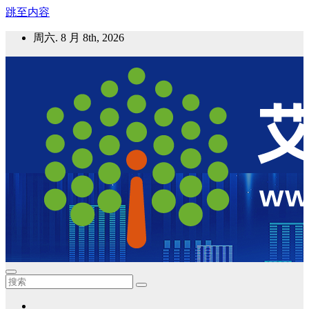
跳至内容
周六. 8 月 8th, 2026
艾邦气凝胶论坛
气凝胶材料及应用，产业链动态；气凝胶在新能源如锂电、储
能等上的应用资讯分享