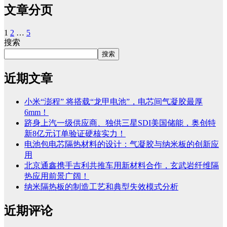
文章分页
1
2
…
5
搜索
搜索
近期文章
小米“澎程” 将搭载“龙甲电池”，电芯间气凝胶最厚
6mm！
跻身上汽一级供应商、独供三星SDI美国储能，奥创特
新8亿元订单验证硬核实力！
电池包电芯隔热材料的设计：气凝胶与纳米板的创新应
用
北京通鑫携手吉利共推车用新材料合作，玄武岩纤维隔
热应用前景广阔！
纳米隔热板的制造工艺和典型失效模式分析
近期评论