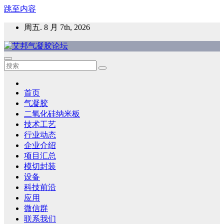
跳至内容
周五. 8 月 7th, 2026
艾邦气凝胶论坛
气凝胶材料及应用，产业链动态；气凝胶在新能源如锂电、储
能等上的应用资讯分享
首页
气凝胶
二氧化硅纳米板
技术工艺
行业动态
企业介绍
项目汇总
模切封装
设备
科技前沿
应用
微信群
联系我们