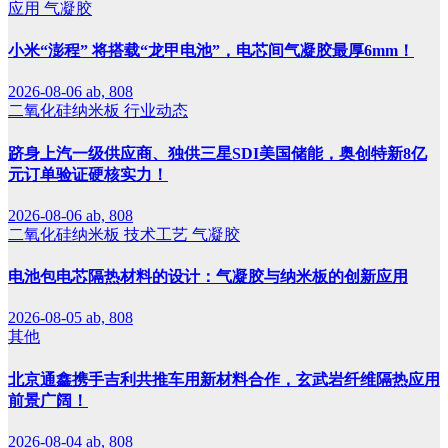
应用
气凝胶
小米“澎程” 将搭载“龙甲电池”，电芯间气凝胶最厚6mm！
2026-08-06
ab, 808
二氧化硅纳米板
行业动态
跻身上汽一级供应商、独供三星SDI美国储能，奥创特新8亿
元订单验证硬核实力！
2026-08-06
ab, 808
二氧化硅纳米板
技术工艺
气凝胶
电池包电芯隔热材料的设计：气凝胶与纳米板的创新应用
2026-08-05
ab, 808
其他
北京通鑫携手吉利共推车用新材料合作，玄武岩纤维隔热应用
前景广阔！
2026-08-04
ab, 808