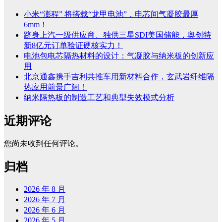
小米“澎程” 将搭载“龙甲电池”，电芯间气凝胶最厚
6mm！
跻身上汽一级供应商、独供三星SDI美国储能，奥创特
新8亿元订单验证硬核实力！
电池包电芯隔热材料的设计：气凝胶与纳米板的创新应
用
北京通鑫携手吉利共推车用新材料合作，玄武岩纤维隔
热应用前景广阔！
纳米隔热板的制造工艺和典型失效模式分析
近期评论
您尚未收到任何评论。
归档
2026 年 8 月
2026 年 7 月
2026 年 6 月
2026 年 5 月