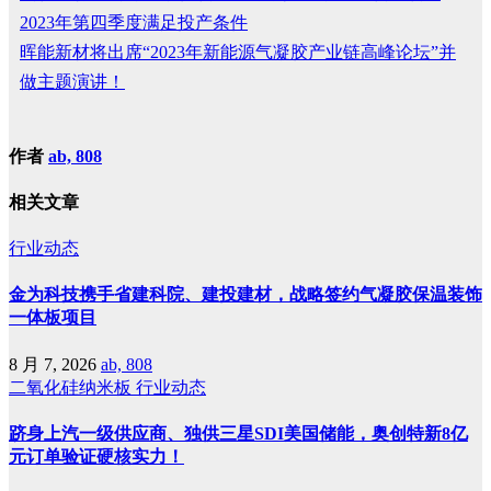
2023年第四季度满足投产条件
晖能新材将出席“2023年新能源气凝胶产业链高峰论坛”并
做主题演讲！
作者
ab, 808
相关文章
行业动态
金为科技携手省建科院、建投建材，战略签约气凝胶保温装饰
一体板项目
8 月 7, 2026
ab, 808
二氧化硅纳米板
行业动态
跻身上汽一级供应商、独供三星SDI美国储能，奥创特新8亿
元订单验证硬核实力！