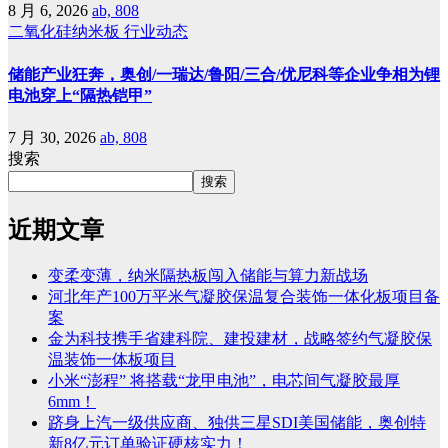
8 月 6, 2026
ab, 808
二氧化硅纳米板
行业动态
储能产业狂奔，奥创/一瑞达/鲁阳/三合/优尼科等企业争相为锂
电池穿上“隔热铠甲”
7 月 30, 2026
ab, 808
搜索
搜索
近期文章
变柔变薄，纳米隔热板闯入储能与算力新战场
河北年产100万平米气凝胶保温复合装饰一体化板项目备
案
金为科技携手省建科院、建投建材，战略签约气凝胶保
温装饰一体板项目
小米“澎程” 将搭载“龙甲电池”，电芯间气凝胶最厚
6mm！
跻身上汽一级供应商、独供三星SDI美国储能，奥创特
新8亿元订单验证硬核实力！