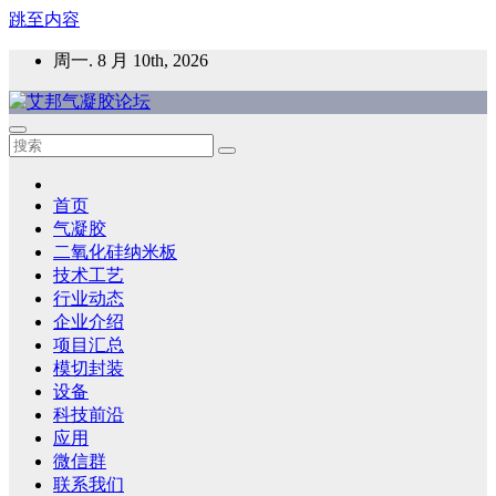
跳至内容
周一. 8 月 10th, 2026
艾邦气凝胶论坛
气凝胶材料及应用，产业链动态；气凝胶在新能源如锂电、储
能等上的应用资讯分享
首页
气凝胶
二氧化硅纳米板
技术工艺
行业动态
企业介绍
项目汇总
模切封装
设备
科技前沿
应用
微信群
联系我们