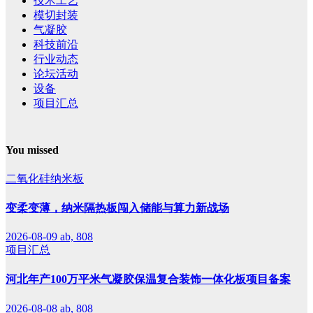
技术工艺
模切封装
气凝胶
科技前沿
行业动态
论坛活动
设备
项目汇总
You missed
二氧化硅纳米板
变柔变薄，纳米隔热板闯入储能与算力新战场
2026-08-09
ab, 808
项目汇总
河北年产100万平米气凝胶保温复合装饰一体化板项目备案
2026-08-08
ab, 808