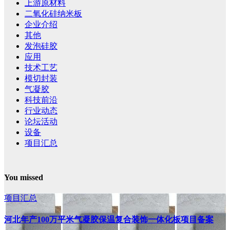
上游原材料
二氧化硅纳米板
企业介绍
其他
发泡硅胶
应用
技术工艺
模切封装
气凝胶
科技前沿
行业动态
论坛活动
设备
项目汇总
You missed
项目汇总
河北年产100万平米气凝胶保温复合装饰一体化板项目备案