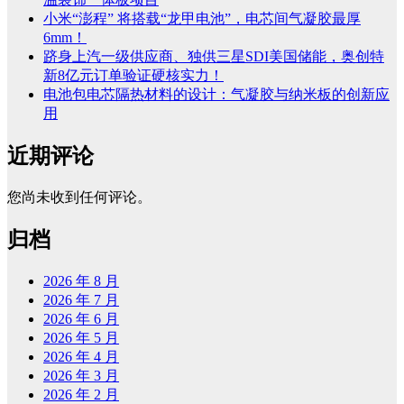
小米“澎程” 将搭载“龙甲电池”，电芯间气凝胶最厚
6mm！
跻身上汽一级供应商、独供三星SDI美国储能，奥创特
新8亿元订单验证硬核实力！
电池包电芯隔热材料的设计：气凝胶与纳米板的创新应
用
近期评论
您尚未收到任何评论。
归档
2026 年 8 月
2026 年 7 月
2026 年 6 月
2026 年 5 月
2026 年 4 月
2026 年 3 月
2026 年 2 月