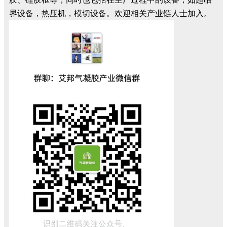
界设备，热压机，模切设备。欢迎相关产业链人士加入。