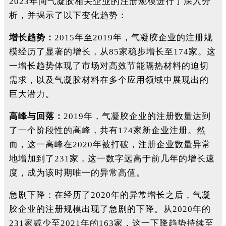
2023年间气凝胶相关企业的注册规模进行了深入分
析，并揭示了以下变化趋势：
增长趋势：
2015年至2019年，气凝胶企业的注册规
模经历了显著的增长，从85家稳步增长至174家。这
一增长趋势体现了市场对高效节能隔热材料的迫切
需求，以及气凝胶材料在多个应用领域中展现出的
巨大潜力。
高峰与回落：
2019年，气凝胶企业的注册数量达到
了一个阶段性的高峰，共有174家新企业注册。然
而，这一高峰在2020年被打破，注册企业数量异常
地增加到了231家，这一数字远高于前几年的增长速
度，成为该时期唯一的异常高值。
急剧下降：在经历了2020年的异常增长之后，气凝
胶企业的注册规模出现了急剧的下降。从2020年的
231家减少至2021年的163家，这一下降趋势持续至