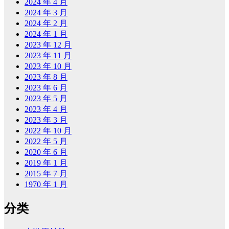
2024 年 4 月
2024 年 3 月
2024 年 2 月
2024 年 1 月
2023 年 12 月
2023 年 11 月
2023 年 10 月
2023 年 8 月
2023 年 6 月
2023 年 5 月
2023 年 4 月
2023 年 3 月
2022 年 10 月
2022 年 5 月
2020 年 6 月
2019 年 1 月
2015 年 7 月
1970 年 1 月
分类