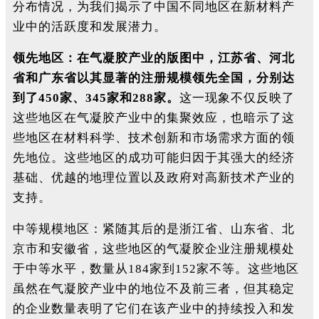
分布情况，为我们揭示了中国不同地区在新材料产
业中的活跃度和发展潜力。
领先地区：在气凝胶产业的版图中，江苏省、河北
省和广东省以其显著的注册规模领先全国，分别达
到了450家、345家和288家。
这一现象不仅反映了
这些地区在气凝胶产业中的集聚效应，也暗示了这
些地区在材料科学、技术创新和市场需求方面的领
先地位。这些地区的成功可能归因于其强大的经济
基础、优越的地理位置以及政府对高新技术产业的
支持。
中等规模地区：紧随其后的是浙江省、山东省、北
京市和安徽省，这些地区的气凝胶企业注册规模处
于中等水平，数量从184家到152家不等。这些地区
虽然在气凝胶产业中的地位不及前三者，但其稳定
的企业数量表明了它们在该产业中的持续投入和发