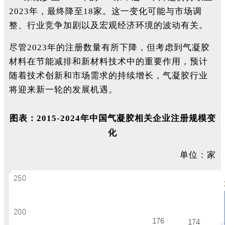
2023年，最终降至18家。这一变化可能与市场调
整、行业竞争加剧以及宏观经济环境的波动有关。
尽管2023年的注册数量有所下降，但考虑到气凝胶
材料在节能减排和新材料技术中的重要作用，预计
随着技术创新和市场需求的持续增长，气凝胶行业
将迎来新一轮的发展机遇。
图表：2015-2024年中国气凝胶相关企业注册规模变
化
单位：家