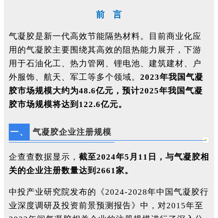
前 言
气凝胶是新一代高效节能隔热材料。目前商业化应
用的气凝胶主要围绕其高效的阻热能力展开，下游
用于石油化工、热力管网、锂电池、建筑建材、户
外服饰、航天、军工等多个领域。
2023年我国气凝
胶市场规模大约为48.6亿元，预计2025年我国气凝
胶市场规模将达到122.6亿元。
一、
气凝胶企业注册规模
企查查数据显示，
截至2024年5月11日，与气凝胶相
关的企业注册数量达到2661家。
中投产业研究院发布的《
2024-2028年中国气凝胶行
业深度调研及投资前景预测报告
》中，对2015年至