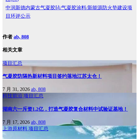
中润新德内蒙古气凝胶毡/气凝胶涂料/新能源防火垫建设项
目环评公示
作者
ab, 808
相关文章
项目汇总
气凝胶防隔热新材料项目签约落地江苏太仓！
7 月 31, 2026
ab, 808
科技前沿
项目汇总
湖南六一斥资1.2亿，打造气凝胶复合材料中试验证基地！
7 月 17, 2026
ab, 808
上游原材料
项目汇总