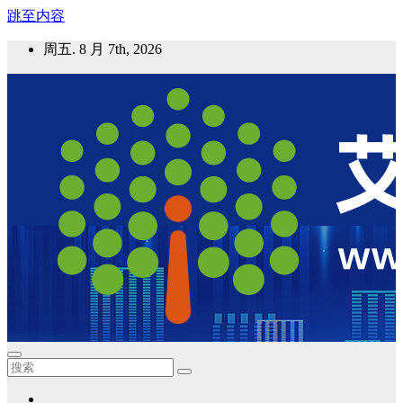
跳至内容
周五. 8 月 7th, 2026
艾邦气凝胶论坛
气凝胶材料及应用，产业链动态；气凝胶在新能源如锂电、储
能等上的应用资讯分享