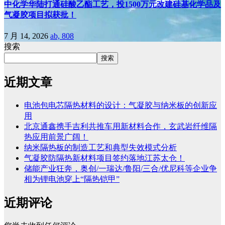
中化学华陆打通硅酸乙酯工艺，投1500万元改建硅基化学品及
气凝胶项目拟获批！
7 月 14, 2026
ab, 808
搜索
搜索
近期文章
电池包电芯隔热材料的设计：气凝胶与纳米板的创新应
用
北京通鑫携手吉利共推车用新材料合作，玄武岩纤维隔
热应用前景广阔！
纳米隔热板的制造工艺和典型失效模式分析
气凝胶防隔热新材料项目签约落地江苏太仓！
储能产业狂奔，奥创/一瑞达/鲁阳/三合/优尼科等企业争
相为锂电池穿上“隔热铠甲”
近期评论