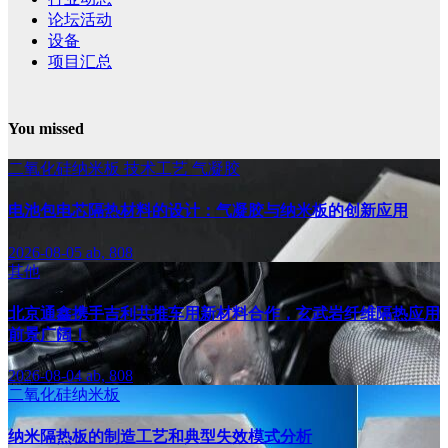
论坛活动
设备
项目汇总
You missed
二氧化硅纳米板
技术工艺
气凝胶
电池包电芯隔热材料的设计：气凝胶与纳米板的创新应用
2026-08-05
ab, 808
其他
北京通鑫携手吉利共推车用新材料合作，玄武岩纤维隔热应用
前景广阔！
2026-08-04
ab, 808
二氧化硅纳米板
纳米隔热板的制造工艺和典型失效模式分析