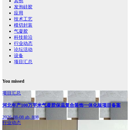
其他
发泡硅胶
应用
技术工艺
模切封装
气凝胶
科技前沿
行业动态
论坛活动
设备
项目汇总
You missed
项目汇总
河北年产100万平米气凝胶保温复合装饰一体化板项目备案
2026-08-08
ab, 808
行业动态