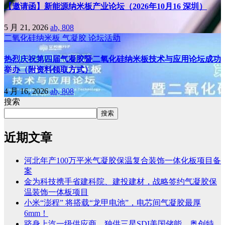
【邀请函】新能源纳米板产业论坛（2026年10月16 深圳）
5 月 21, 2026
ab, 808
二氧化硅纳米板
气凝胶
论坛活动
热烈庆祝第四届气凝胶暨二氧化硅纳米板技术与应用论坛成功
举办（附资料领取方式）
4 月 16, 2026
ab, 808
搜索
搜索
近期文章
河北年产100万平米气凝胶保温复合装饰一体化板项目备
案
金为科技携手省建科院、建投建材，战略签约气凝胶保
温装饰一体板项目
小米“澎程” 将搭载“龙甲电池”，电芯间气凝胶最厚
6mm！
跻身上汽一级供应商、独供三星SDI美国储能，奥创特