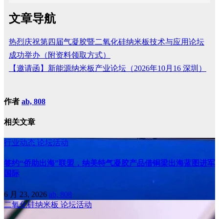
文章导航
热烈庆祝第四届气凝胶暨二氧化硅纳米板技术与应用论坛
成功举办（附资料领取方式）
【邀请函】新能源纳米板产业论坛（2026年10月16 深圳）
作者
ab, 808
相关文章
行业动态
论坛活动
签约“侨助出海”联盟，纳美特气凝胶产品借铜梁出海蓝图进军
国际
6 月 23, 2026
ab, 808
二氧化硅纳米板
论坛活动