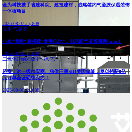
金为科技携手省建科院、建投建材，战略签约气凝胶保温装饰
一体板项目
2026-08-07
ab, 808
应用
气凝胶
小米“澎程” 将搭载“龙甲电池”，电芯间气凝胶最厚6mm！
2026-08-06
ab, 808
二氧化硅纳米板
行业动态
跻身上汽一级供应商、独供三星SDI美国储能，奥创特新8亿
元订单验证硬核实力！
2026-08-06
ab, 808