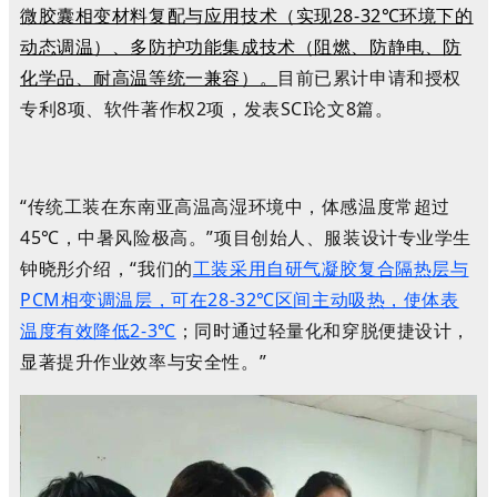
微胶囊相变材料复配与应用技术（实现28-32℃环境下的
动态调温）、多防护功能集成技术（阻燃、防静电、防
化学品、耐高温等统一兼容）。
目前已累计申请和授权
专利8项、软件著作权2项，发表SCI论文8篇。
“传统工装在东南亚高温高湿环境中，体感温度常超过
45℃，中暑风险极高。”项目创始人、服装设计专业学生
钟晓彤介绍，“我们的
工装采用自研气凝胶复合隔热层与
PCM相变调温层，可在28-32℃区间主动吸热，使体表
温度有效降低2-3℃
；同时通过轻量化和穿脱便捷设计，
显著提升作业效率与安全性。”