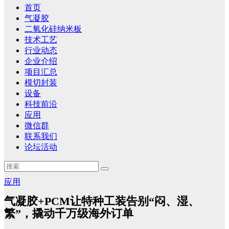
首页
气凝胶
二氧化硅纳米板
技术工艺
行业动态
企业介绍
项目汇总
模切封装
设备
科技前沿
应用
微信群
联系我们
论坛活动
应用
气凝胶+PCM让特种工装告别“闷、湿、
繁”，撬动千万级海外订单