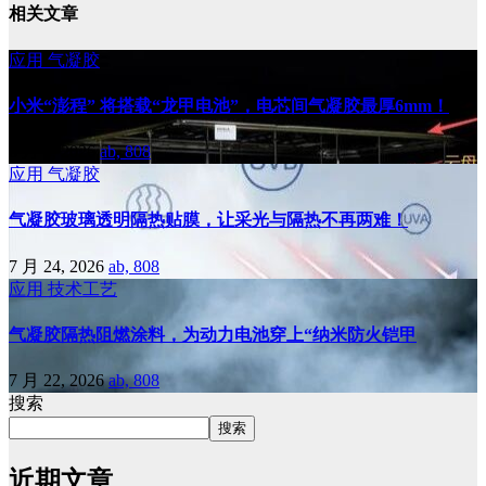
相关文章
应用
气凝胶
小米“澎程” 将搭载“龙甲电池”，电芯间气凝胶最厚6mm！
8 月 6, 2026
ab, 808
应用
气凝胶
气凝胶玻璃透明隔热贴膜，让采光与隔热不再两难！
7 月 24, 2026
ab, 808
应用
技术工艺
气凝胶隔热阻燃涂料，为动力电池穿上“纳米防火铠甲
7 月 22, 2026
ab, 808
搜索
搜索
近期文章