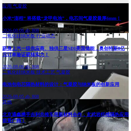
应用
气凝胶
小米“澎程” 将搭载“龙甲电池”，电芯间气凝胶最厚6mm！
2026-08-06
ab, 808
二氧化硅纳米板
行业动态
跻身上汽一级供应商、独供三星SDI美国储能，奥创特新8亿
元订单验证硬核实力！
2026-08-06
ab, 808
二氧化硅纳米板
技术工艺
气凝胶
电池包电芯隔热材料的设计：气凝胶与纳米板的创新应用
2026-08-05
ab, 808
其他
北京通鑫携手吉利共推车用新材料合作，玄武岩纤维隔热应用
前景广阔！