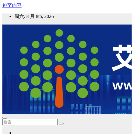
跳至内容
周六. 8 月 8th, 2026
艾邦气凝胶论坛
气凝胶材料及应用，产业链动态；气凝胶在新能源如锂电、储
能等上的应用资讯分享