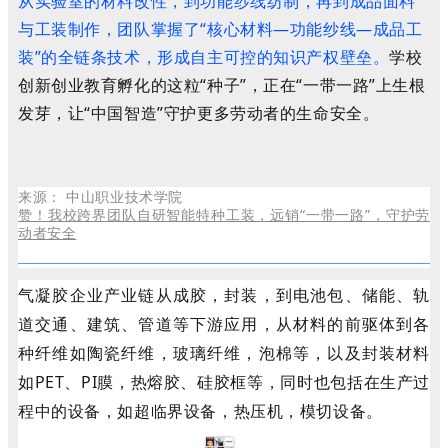
从实验室的材料改性，到功能纱线纺制，再到成品面料
与工装制作，团队掌握了“核心材料—功能纱线—成品工
装”的全链条技术，形成自主可控的知识产权壁垒。
学校
创新创业教育孵化的这粒“种子”，正在“一带一路”上生根
发芽，让“中国智造”守护更多劳动者的生命安全。
来源：
中山职业技术学院
赞！我校跨界团队自研智能特种工装，远销“一带一路”，守护劳
动者安全
气凝胶企业产业链从成胶，封装，到电池包、储能、轨
道交通、建筑、管道等下游应用，从材料的前驱体到各
种纤维如陶瓷纤维，玻璃纤维，泡棉等，以及封装材料
如PET、PI膜，热熔胶、硅胶框等，同时也包括在生产过
程中的设备，如超临界设备，热压机，模切设备。