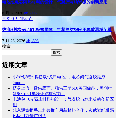
电池包电芯隔热材料的设计：气凝胶与纳米板的创新应用
8 月 5, 2026
ab, 808
气凝胶
行业动态
热湃A棉突破-50℃极寒屏障，气凝胶纺织应用再破温域纪录
7 月 28, 2026
ab, 808
搜索
搜索
近期文章
小米“澎程” 将搭载“龙甲电池”，电芯间气凝胶最厚
6mm！
跻身上汽一级供应商、独供三星SDI美国储能，奥创特
新8亿元订单验证硬核实力！
电池包电芯隔热材料的设计：气凝胶与纳米板的创新应
用
北京通鑫携手吉利共推车用新材料合作，玄武岩纤维隔
热应用前景广阔！