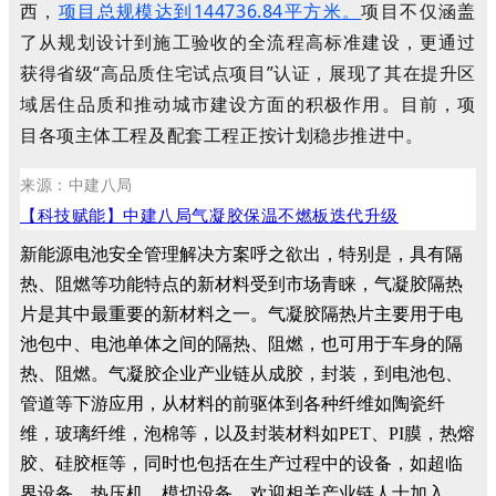
西，
项目总规模达到144736.84平方米。
项目不仅涵盖
了从规划设计到施工验收的全流程高标准建设，更通过
获得省级“高品质住宅试点项目”认证，展现了其在提升区
域居住品质和推动城市建设方面的积极作用。目前，项
目各项主体工程及配套工程正按计划稳步推进中。
来源：中建八局
【科技赋能】中建八局气凝胶保温不燃板迭代升级
新能源电池安全管理解决方案呼之欲出，特别是，具有隔
热、阻燃等功能特点的新材料受到市场青睐，气凝胶隔热
片是其中最重要的新材料之一。气凝胶隔热片主要用于电
池包中、电池单体之间的隔热、阻燃，也可用于车身的隔
热、阻燃。气凝胶企业产业链从成胶，封装，到电池包、
管道等下游应用，从材料的前驱体到各种纤维如陶瓷纤
维，玻璃纤维，泡棉等，以及封装材料如PET、PI膜，热熔
胶、硅胶框等，同时也包括在生产过程中的设备，如超临
界设备，热压机，模切设备。欢迎相关产业链人士加入。