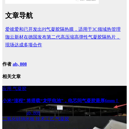
文章导航
爱彼爱和已开发出PI气凝胶隔热膜，适用于3C领域热管理
珈云新材在德国发布第二代高压缩高弹性气凝胶隔热片，
现场达成多项合作
作者
ab, 808
相关文章
应用
气凝胶
小米“澎程” 将搭载“龙甲电池”，电芯间气凝胶最厚6mm！
8 月 6, 2026
ab, 808
二氧化硅纳米板
技术工艺
气凝胶