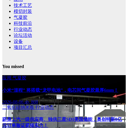
技术工艺
模切封装
气凝胶
科技前沿
行业动态
论坛活动
设备
项目汇总
You missed
应用
气凝胶
小米“澎程” 将搭载“龙甲电池”，电芯间气凝胶最厚6mm！
2026-08-06
ab, 808
二氧化硅纳米板
行业动态
跻身上汽一级供应商、独供三星SDI美国储能，奥创特新8亿
元订单验证硬核实力！