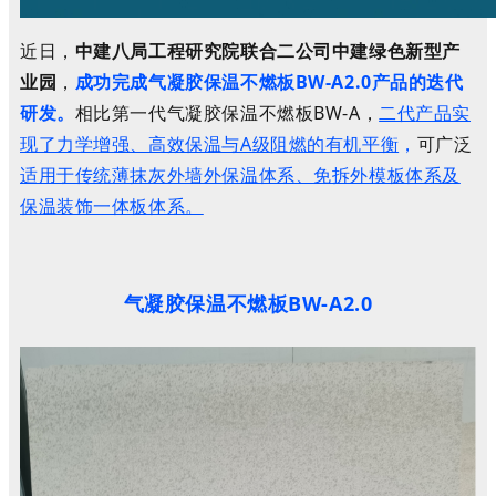
近日，
中建八局工程研究院联合二公司中建绿色新型产
业园
，
成功完成气凝胶保温不燃板BW-A2.0产品的迭代
研发。
相比第一代
气凝胶保温不燃板BW-A，
二代
产品实
现了力学增强、高效保温与A级阻燃的有机平衡
，
可广泛
适用于传统薄抹灰外墙外保温体系、免拆外模板体系及
保温装饰一体板体系。
气凝胶保温
不燃
板BW-A2.0