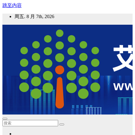
跳至内容
周五. 8 月 7th, 2026
艾邦气凝胶论坛
气凝胶材料及应用，产业链动态；气凝胶在新能源如锂电、储
能等上的应用资讯分享