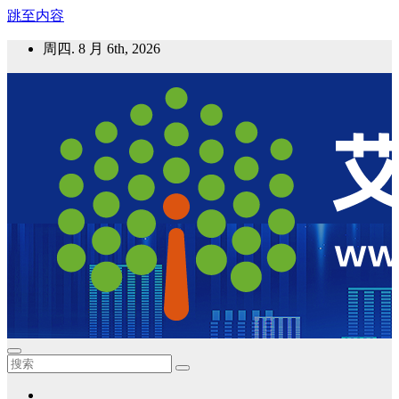
跳至内容
周四. 8 月 6th, 2026
艾邦气凝胶论坛
气凝胶材料及应用，产业链动态；气凝胶在新能源如锂电、储
能等上的应用资讯分享