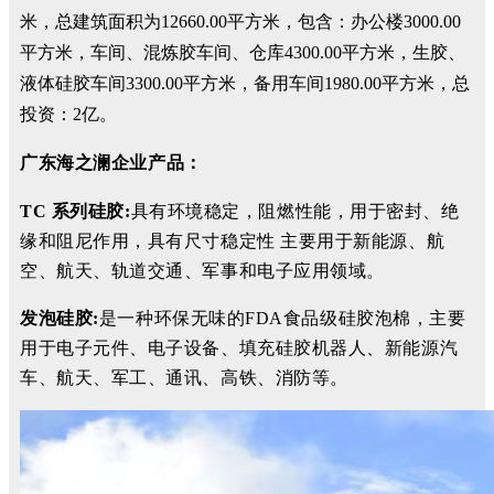
米，总建筑面积为12660.00平方米，包含：办公楼3000.00
平方米，车间、混炼胶车间、仓库4300.00平方米，生胶、
液体硅胶车间3300.00平方米，备用车间1980.00平方米，总
投资：2亿。
广东海之澜企业产品：
TC 系列硅胶:
具有环境稳定
，阻燃性能，
用于密
封、绝
缘和
阻尼作用，具有尺
寸稳定性 主要用于新能源、航
空、航天、轨道交通、军事和电
子应用领域
。
发泡硅胶:
是一种环保
无味的F
DA
食品
级硅胶
泡棉，
主
要
用于电子
元
件、电子设备、
填充硅胶机
器人、新能源汽
车
、航天、军工、通讯、
高铁、消防等。