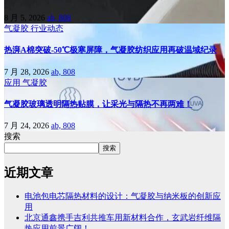
8 月 5, 2026
ab, 808
气凝胶
行业动态
热湃A棉突破-50℃极寒屏障，气凝胶纺织应用再破温域纪录
7 月 28, 2026
ab, 808
应用
气凝胶
气凝胶玻璃透明隔热贴膜，让采光与隔热不再两难！
7 月 24, 2026
ab, 808
搜索
搜索
近期文章
电池包电芯隔热材料的设计：气凝胶与纳米板的创新应
用
北京通鑫携手吉利共推车用新材料合作，玄武岩纤维隔
热应用前景广阔！