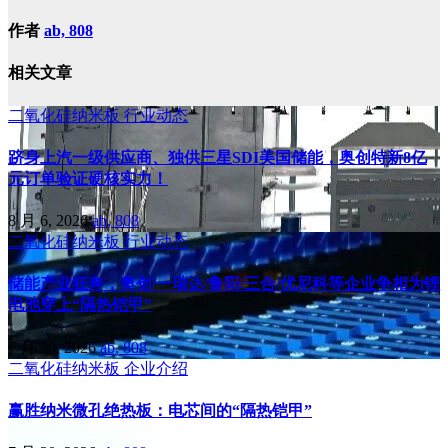
作者
ab, 808
相关文章
二氧化硅纳米板
行业动态
跻身上汽一级供应商、独供三星SDI美国储能，奥创特新8亿
元订单验证硬核实力！
8 月 6, 2026
ab, 808
二氧化硅纳米板
行业动态
储能产业狂奔，奥创/一瑞达/鲁阳/三合/优尼科等企业争相为锂
电池穿上“隔热铠甲”
7 月 30, 2026
ab, 808
二氧化硅纳米板
企业介绍
赢胜纳米微孔绝热板：电芯间的“隔热铠甲”