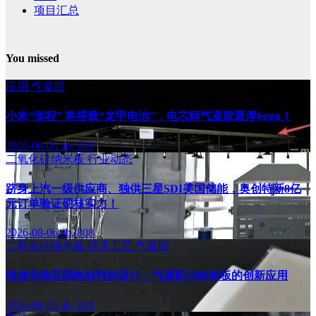
项目汇总
You missed
应用
气凝胶
小米“澎程” 将搭载“龙甲电池”，电芯间气凝胶最厚6mm！
2026-08-06
ab, 808
二氧化硅纳米板
行业动态
跻身上汽一级供应商、独供三星SDI美国储能，奥创特新8亿
元订单验证硬核实力！
2026-08-06
ab, 808
二氧化硅纳米板
技术工艺
气凝胶
电池包电芯隔热材料的设计：气凝胶与纳米板的创新应用
2026-08-05
ab, 808