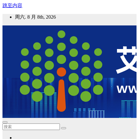
跳至内容
周六. 8 月 8th, 2026
艾邦气凝胶论坛
气凝胶材料及应用，产业链动态；气凝胶在新能源如锂电、储
能等上的应用资讯分享