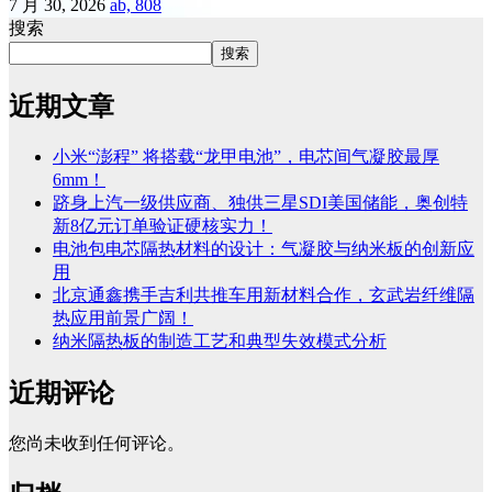
7 月 30, 2026
ab, 808
搜索
搜索
近期文章
小米“澎程” 将搭载“龙甲电池”，电芯间气凝胶最厚
6mm！
跻身上汽一级供应商、独供三星SDI美国储能，奥创特
新8亿元订单验证硬核实力！
电池包电芯隔热材料的设计：气凝胶与纳米板的创新应
用
北京通鑫携手吉利共推车用新材料合作，玄武岩纤维隔
热应用前景广阔！
纳米隔热板的制造工艺和典型失效模式分析
近期评论
您尚未收到任何评论。