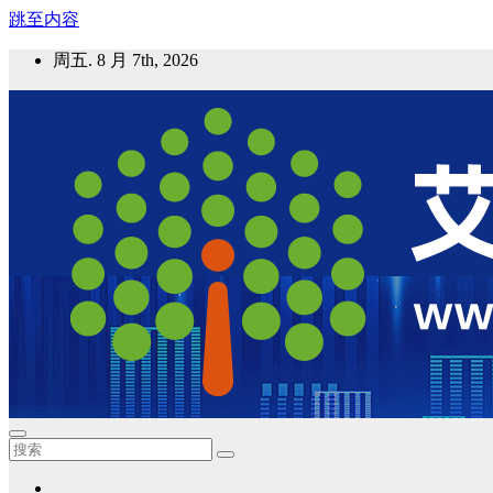
跳至内容
周五. 8 月 7th, 2026
艾邦气凝胶论坛
气凝胶材料及应用，产业链动态；气凝胶在新能源如锂电、储