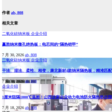
作者
ab, 808
相关文章
二氧化硅纳米板
企业介绍
赢胜纳米微孔绝热板：电芯间的“隔热铠甲”
7 月 30, 2026
ab, 808
二氧化硅纳米板
企业介绍
干法、湿法、柔性、相变，康北新材4款纳米隔热板，精准匹
7 月 30, 2026
ab, 808
企业介绍
1厘米阻隔1000℃温差！山西这家企业动力电池防火隔热垫达
7 月 18, 2026
ab, 808