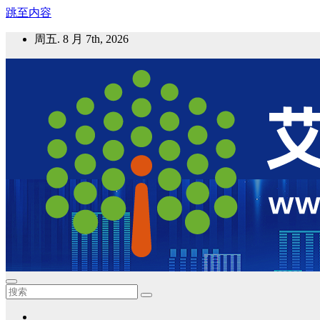
跳至内容
周五. 8 月 7th, 2026
艾邦气凝胶论坛
气凝胶材料及应用，产业链动态；气凝胶在新能源如锂电、储