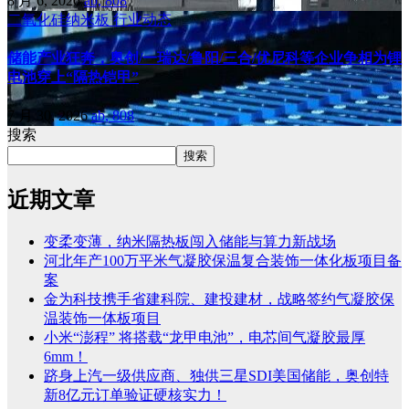
8 月 6, 2026
ab, 808
二氧化硅纳米板
行业动态
储能产业狂奔，奥创/一瑞达/鲁阳/三合/优尼科等企业争相为锂
电池穿上“隔热铠甲”
7 月 30, 2026
ab, 808
搜索
搜索
近期文章
变柔变薄，纳米隔热板闯入储能与算力新战场
河北年产100万平米气凝胶保温复合装饰一体化板项目备
案
金为科技携手省建科院、建投建材，战略签约气凝胶保
温装饰一体板项目
小米“澎程” 将搭载“龙甲电池”，电芯间气凝胶最厚
6mm！
跻身上汽一级供应商、独供三星SDI美国储能，奥创特
新8亿元订单验证硬核实力！