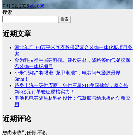
7 月 22, 2026
ab, 808
搜索
搜索
近期文章
河北年产100万平米气凝胶保温复合装饰一体化板项目备
案
金为科技携手省建科院、建投建材，战略签约气凝胶保
温装饰一体板项目
小米“澎程” 将搭载“龙甲电池”，电芯间气凝胶最厚
6mm！
跻身上汽一级供应商、独供三星SDI美国储能，奥创特
新8亿元订单验证硬核实力！
电池包电芯隔热材料的设计：气凝胶与纳米板的创新应
用
近期评论
您尚未收到任何评论。