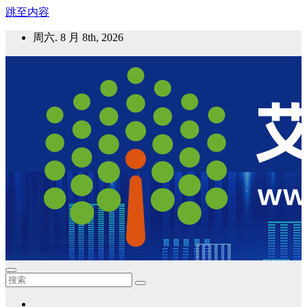
跳至内容
周六. 8 月 8th, 2026
艾邦气凝胶论坛
气凝胶材料及应用，产业链动态；气凝胶在新能源如锂电、储
能等上的应用资讯分享