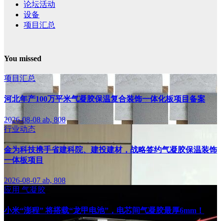
论坛活动
设备
项目汇总
You missed
项目汇总
河北年产100万平米气凝胶保温复合装饰一体化板项目备案
2026-08-08
ab, 808
行业动态
金为科技携手省建科院、建投建材，战略签约气凝胶保温装饰
一体板项目
2026-08-07
ab, 808
应用
气凝胶
小米“澎程” 将搭载“龙甲电池”，电芯间气凝胶最厚6mm！