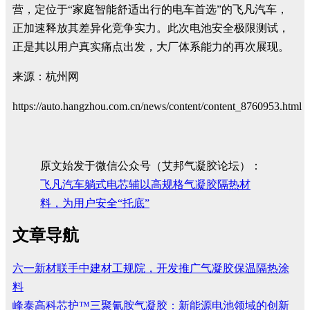
营，定位于“家庭智能舒适出行的电车首选”的飞凡汽车，
正加速释放其差异化竞争实力。此次电池安全极限测试，
正是其以用户真实痛点出发，大厂体系能力的再次展现。
来源：杭州网
https://auto.hangzhou.com.cn/news/content/content_8760953.html
原文始发于微信公众号（艾邦气凝胶论坛）：
飞凡汽车躺式电芯辅以高规格气凝胶隔热材
料，为用户安全“托底”
文章导航
六一新材联手中建材工规院，开发推广气凝胶保温隔热涂
料
峰泰高科芯护™三聚氰胺气凝胶：新能源电池领域的创新