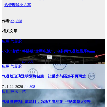
热管理解决方案
作者
ab, 808
相关文章
应用
气凝胶
小米“澎程” 将搭载“龙甲电池”，电芯间气凝胶最厚6mm！
8 月 6, 2026
ab, 808
应用
气凝胶
气凝胶玻璃透明隔热贴膜，让采光与隔热不再两难！
7 月 24, 2026
ab, 808
应用
技术工艺
气凝胶隔热阻燃涂料，为动力电池穿上“纳米防火铠甲