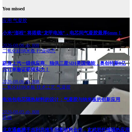
You missed
应用
气凝胶
小米“澎程” 将搭载“龙甲电池”，电芯间气凝胶最厚6mm！
2026-08-06
ab, 808
二氧化硅纳米板
行业动态
跻身上汽一级供应商、独供三星SDI美国储能，奥创特新8亿
元订单验证硬核实力！
2026-08-06
ab, 808
二氧化硅纳米板
技术工艺
气凝胶
电池包电芯隔热材料的设计：气凝胶与纳米板的创新应用
2026-08-05
ab, 808
其他
北京通鑫携手吉利共推车用新材料合作，玄武岩纤维隔热应用