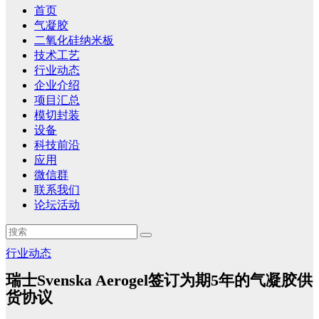
首页
气凝胶
二氧化硅纳米板
技术工艺
行业动态
企业介绍
项目汇总
模切封装
设备
科技前沿
应用
微信群
联系我们
论坛活动
行业动态
瑞士Svenska Aerogel签订为期5年的气凝胶供
货协议