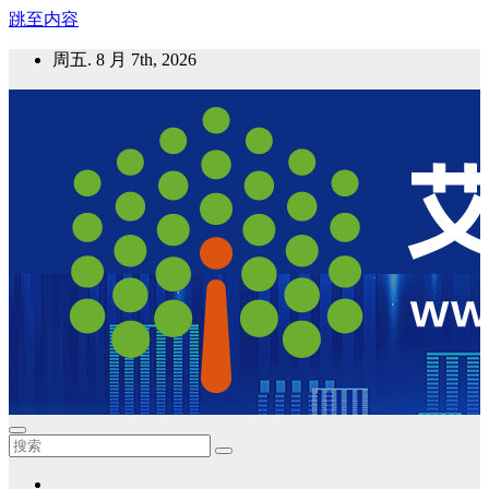
跳至内容
周五. 8 月 7th, 2026
艾邦气凝胶论坛
气凝胶材料及应用，产业链动态；气凝胶在新能源如锂电、储
能等上的应用资讯分享