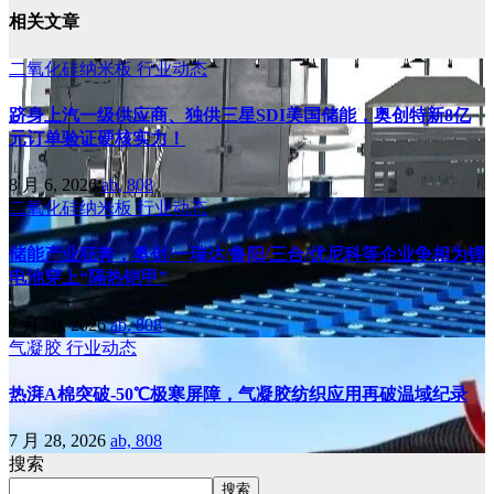
相关文章
二氧化硅纳米板
行业动态
跻身上汽一级供应商、独供三星SDI美国储能，奥创特新8亿
元订单验证硬核实力！
8 月 6, 2026
ab, 808
二氧化硅纳米板
行业动态
储能产业狂奔，奥创/一瑞达/鲁阳/三合/优尼科等企业争相为锂
电池穿上“隔热铠甲”
7 月 30, 2026
ab, 808
气凝胶
行业动态
热湃A棉突破-50℃极寒屏障，气凝胶纺织应用再破温域纪录
7 月 28, 2026
ab, 808
搜索
搜索