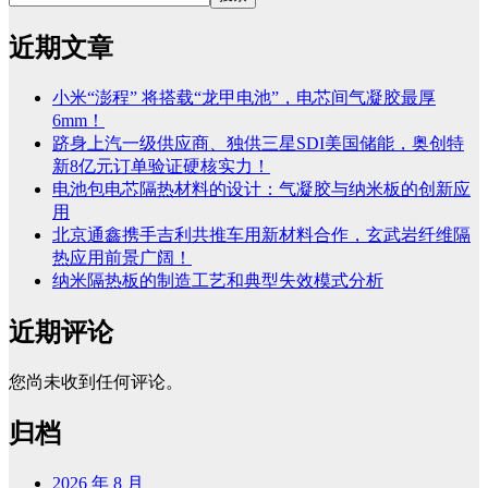
近期文章
小米“澎程” 将搭载“龙甲电池”，电芯间气凝胶最厚
6mm！
跻身上汽一级供应商、独供三星SDI美国储能，奥创特
新8亿元订单验证硬核实力！
电池包电芯隔热材料的设计：气凝胶与纳米板的创新应
用
北京通鑫携手吉利共推车用新材料合作，玄武岩纤维隔
热应用前景广阔！
纳米隔热板的制造工艺和典型失效模式分析
近期评论
您尚未收到任何评论。
归档
2026 年 8 月