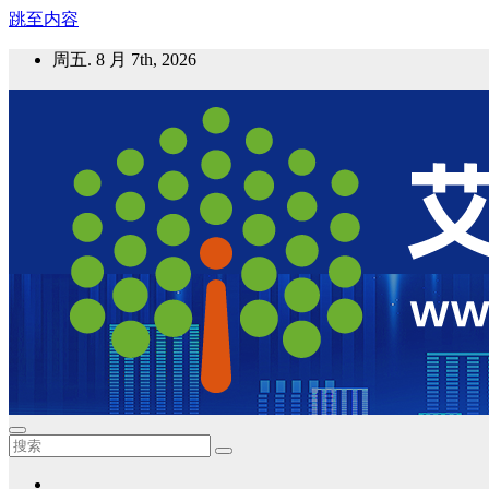
跳至内容
周五. 8 月 7th, 2026
艾邦气凝胶论坛
气凝胶材料及应用，产业链动态；气凝胶在新能源如锂电、储