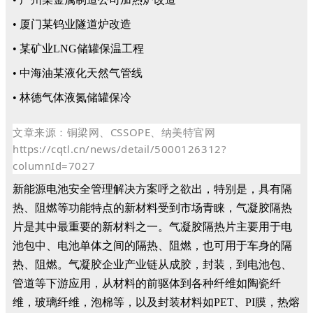
• 厦门某钨业隧道炉改造
• 某矿业LNG储罐保温工程
• 中海油某液化天然气管线
• 林德气体液氮储罐保冷
文章来源：铜梁网、
CSSOPE、纳美特官网
https://cqtl.cn/news/detail/5000126312?
columnId=7027
新能源电池安全管理解决方案呼之欲出，特别是，具有隔
热、阻燃等功能特点的新材料受到市场青睐，气凝胶隔热
片是其中最重要的新材料之一。气凝胶隔热片主要用于电
池包中、电池单体之间的隔热、阻燃，也可用于车身的隔
热、阻燃。气凝胶企业产业链从成胶，封装，到电池包、
管道等下游应用，从材料的前驱体到各种纤维如陶瓷纤
维，玻璃纤维，泡棉等，以及封装材料如PET、PI膜，热熔