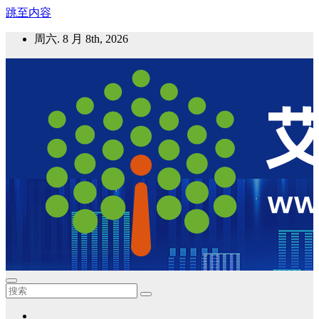
跳至内容
周六. 8 月 8th, 2026
艾邦气凝胶论坛
气凝胶材料及应用，产业链动态；气凝胶在新能源如锂电、储
能等上的应用资讯分享