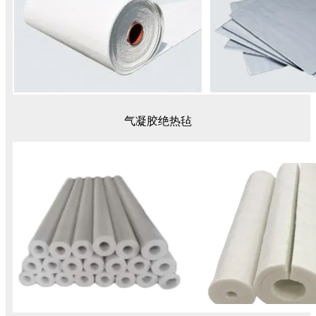
气凝胶绝热毡