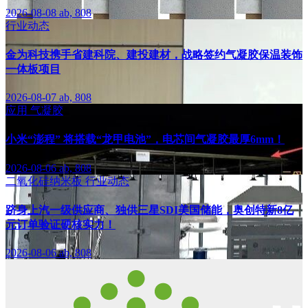
2026-08-08
ab, 808
行业动态
金为科技携手省建科院、建投建材，战略签约气凝胶保温装饰
一体板项目
2026-08-07
ab, 808
应用
气凝胶
小米“澎程” 将搭载“龙甲电池”，电芯间气凝胶最厚6mm！
2026-08-06
ab, 808
二氧化硅纳米板
行业动态
跻身上汽一级供应商、独供三星SDI美国储能，奥创特新8亿
元订单验证硬核实力！
2026-08-06
ab, 808