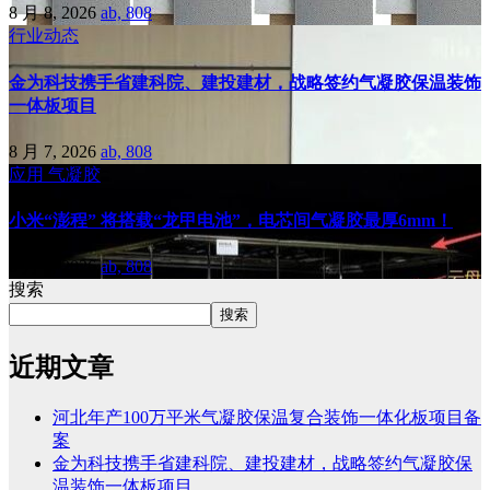
8 月 8, 2026
ab, 808
行业动态
金为科技携手省建科院、建投建材，战略签约气凝胶保温装饰
一体板项目
8 月 7, 2026
ab, 808
应用
气凝胶
小米“澎程” 将搭载“龙甲电池”，电芯间气凝胶最厚6mm！
8 月 6, 2026
ab, 808
搜索
搜索
近期文章
河北年产100万平米气凝胶保温复合装饰一体化板项目备
案
金为科技携手省建科院、建投建材，战略签约气凝胶保
温装饰一体板项目