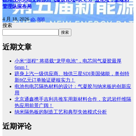
管理纵深布局
4 月 18, 2026
ab, 808
搜索
搜索
近期文章
小米“澎程” 将搭载“龙甲电池”，电芯间气凝胶最厚
6mm！
跻身上汽一级供应商、独供三星SDI美国储能，奥创特
新8亿元订单验证硬核实力！
电池包电芯隔热材料的设计：气凝胶与纳米板的创新应
用
北京通鑫携手吉利共推车用新材料合作，玄武岩纤维隔
热应用前景广阔！
纳米隔热板的制造工艺和典型失效模式分析
近期评论