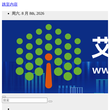
跳至内容
周六. 8 月 8th, 2026
艾邦气凝胶论坛
气凝胶材料及应用，产业链动态；气凝胶在新能源如锂电、储
能等上的应用资讯分享