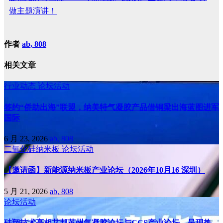
做主题演讲！
作者
ab, 808
相关文章
行业动态
论坛活动
签约“侨助出海”联盟，纳美特气凝胶产品借铜梁出海蓝图进军
国际
6 月 23, 2026
ab, 808
二氧化硅纳米板
论坛活动
【邀请函】新能源纳米板产业论坛（2026年10月16 深圳）
5 月 21, 2026
ab, 808
论坛活动
硅翔技术亮相艾邦苏州气凝胶论坛与CCS产业论坛，呈现热