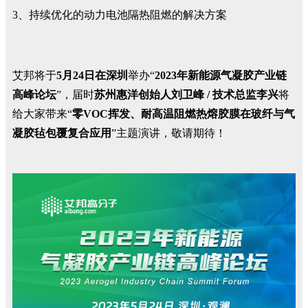
3、持续优化的动力电池隔热阻燃的解决方案
艾邦将于
5月24日在深圳
举办“
2023年新能源气凝胶产业链
高峰论坛
”，届时
苏州惠洋创始人刘卫峰 / 技术总监李兴
将
给大家带来“
零VOC挥发、耐高温阻燃热熔胶膜在玻纤与气
凝胶毡包覆复合应用
”主题演讲，敬请期待！