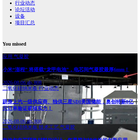
行业动态
论坛活动
设备
项目汇总
You missed
应用
气凝胶
小米“澎程” 将搭载“龙甲电池”，电芯间气凝胶最厚6mm！
2026-08-06
ab, 808
二氧化硅纳米板
行业动态
跻身上汽一级供应商、独供三星SDI美国储能，奥创特新8亿
元订单验证硬核实力！
2026-08-06
ab, 808
二氧化硅纳米板
技术工艺
气凝胶