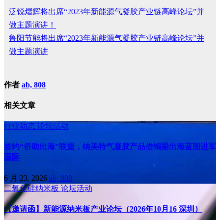
泛锐熠辉将出席“2023年新能源气凝胶产业链高峰论坛”并
做主题演讲！
鲁阳节能将出席“2023年新能源气凝胶产业链高峰论坛”并
做主题演讲
作者
ab, 808
相关文章
行业动态
论坛活动
签约“侨助出海”联盟，纳美特气凝胶产品借铜梁出海蓝图进军
国际
6 月 23, 2026
ab, 808
二氧化硅纳米板
论坛活动
【邀请函】新能源纳米板产业论坛（2026年10月16 深圳）