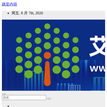
跳至内容
周五. 8 月 7th, 2026
艾邦气凝胶论坛
气凝胶材料及应用，产业链动态；气凝胶在新能源如锂电、储
能等上的应用资讯分享