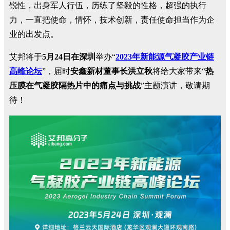
锐性，出身军人行伍，历练了坚毅的性格，超强的执行
力，一直把使命，情怀，技术创新，责任使命担当作为企
业的出发点。
艾邦将于
5月24日在深圳
举办“
2023年新能源气凝胶产业链
高峰论坛
”，届时
安鑫新材董事长洪立秋
将给大家带来“
热
压膜在气凝胶隔热片中的痛点与挑战
”主题演讲，敬请期
待！