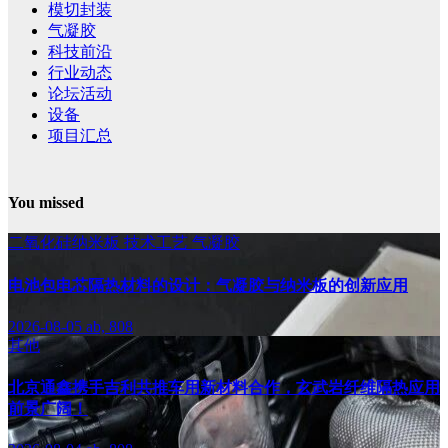
模切封装
气凝胶
科技前沿
行业动态
论坛活动
设备
项目汇总
You missed
二氧化硅纳米板
技术工艺
气凝胶
电池包电芯隔热材料的设计：气凝胶与纳米板的创新应用
2026-08-05
ab, 808
其他
北京通鑫携手吉利共推车用新材料合作，玄武岩纤维隔热应用
前景广阔！