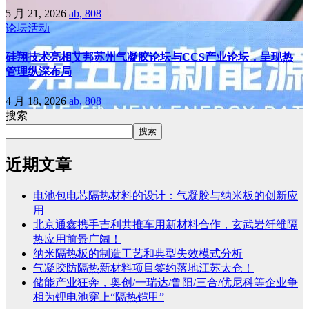
5 月 21, 2026
ab, 808
论坛活动
硅翔技术亮相艾邦苏州气凝胶论坛与CCS产业论坛，呈现热
管理纵深布局
4 月 18, 2026
ab, 808
搜索
搜索
近期文章
电池包电芯隔热材料的设计：气凝胶与纳米板的创新应
用
北京通鑫携手吉利共推车用新材料合作，玄武岩纤维隔
热应用前景广阔！
纳米隔热板的制造工艺和典型失效模式分析
气凝胶防隔热新材料项目签约落地江苏太仓！
储能产业狂奔，奥创/一瑞达/鲁阳/三合/优尼科等企业争
相为锂电池穿上“隔热铠甲”