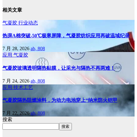
相关文章
气凝胶
行业动态
热湃A棉突破-50℃极寒屏障，气凝胶纺织应用再破温域纪录
7 月 28, 2026
ab, 808
应用
气凝胶
气凝胶玻璃透明隔热贴膜，让采光与隔热不再两难！
7 月 24, 2026
ab, 808
应用
技术工艺
气凝胶隔热阻燃涂料，为动力电池穿上“纳米防火铠甲
7 月 22, 2026
ab, 808
搜索
搜索