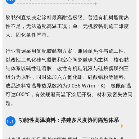
胶黏剂直接决定涂料最高耐温极限。普通有机树脂耐热
性不足，无法适配高温工况；单一无机胶黏剂施工难度
大、固化条件严苛。
行业普遍采用
复配胶黏剂
方案，兼顾耐热性与施工性。
以改性二氧化硅气凝胶和空心陶瓷微珠为主料，核心黏
结体系以碱性硅溶胶、改性有机硅乳液与硅烷偶联剂三
组分为原料，同时添加六方氮化硼、硅酸铝粉等辅料。
成品涂料常温导热系数约为0.036 W/(m・K)，极限耐温
可达600℃，有效规避高温下涂层开裂、材料致密失效问
题。
功能性高温填料：搭建多尺度协同隔热体系
1.1