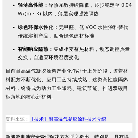
轻薄高性能：
导热系数持续降低，逐步稳定至 0.04
W/(m・K) 以内，薄层实现强效隔热
绿色环保水性化：
无甲醛、低 VOC 水性涂料替代
传统溶剂产品，贴合绿色建材标准
智能响应隔热：
集成相变蓄热材料，动态调控热量
交换，自适应环境温度变化
目前耐高温气凝胶涂料产业化仍处于上升阶段，随着材
料配方不断优化、应用工艺持续成熟，这类高性能隔热
材料，终将成为助力工业降耗、建筑节能、推进双碳目
标落地的核心新材料。
资料来源：
【技术】耐高温气凝胶涂料技术介绍
新能源电池安全管理解决方案呼之欲出，特别是，具有隔