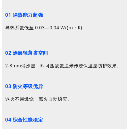
0
1 隔热能力超强
导热系数低至 0.03—0.04 W/(m・K)
0
2 涂层轻薄省空间
2-3mm薄涂层，即可匹敌数厘米传统保温层防护效果。
0
3 防火等级优异
遇火不易燃烧，离火自动熄灭。
0
4 综合性能稳定