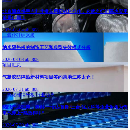
北京通鑫携手吉利共推车用新材料合作，玄武岩纤维隔热应用
前景广阔！
2026-08-04
ab, 808
二氧化硅纳米板
纳米隔热板的制造工艺和典型失效模式分析
2026-08-03
ab, 808
项目汇总
气凝胶防隔热新材料项目签约落地江苏太仓！
2026-07-31
ab, 808
二氧化硅纳米板
行业动态
储能产业狂奔，奥创/一瑞达/鲁阳/三合/优尼科等企业争相为锂
电池穿上“隔热铠甲”
2026-07-30
ab, 808