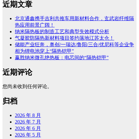
近期文章
北京通鑫携手吉利共推车用新材料合作，玄武岩纤维隔
热应用前景广阔！
纳米隔热板的制造工艺和典型失效模式分析
气凝胶防隔热新材料项目签约落地江苏太仓！
储能产业狂奔，奥创/一瑞达/鲁阳/三合/优尼科等企业争
相为锂电池穿上“隔热铠甲”
赢胜纳米微孔绝热板：电芯间的“隔热铠甲”
近期评论
您尚未收到任何评论。
归档
2026 年 8 月
2026 年 7 月
2026 年 6 月
2026 年 5 月