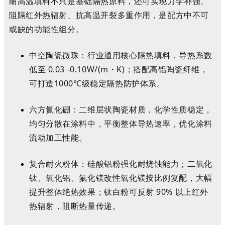
耐高温填料不只是基础隔热原料，还可实现力学补强、
阻隔红外热辐射、抗高温开裂多重作用，是配方中不可
或缺的功能性组分。
中空陶瓷微珠
：
行业通用核心隔热填料，导热系数
低至
0.03 -0.10W/(m
・K)；搭配高铝陶瓷纤维，
可打造1000℃级稳定隔热防护体系。
六方氮化硼
：二维层状陶瓷材质，化学性质稳定，
均匀分散在涂料中，平衡整体导热速率，优化涂料
流动加工性能。
复合耐火粉体
：
硅酸铝粉强化耐烧蚀能力；二氧化
钛、氧化铝、氟化镁改性氧化镁按比例复配，大幅
提升整体绝热效果；钛白粉可反射
90%
以上红外
热辐射，阻断热量传递。