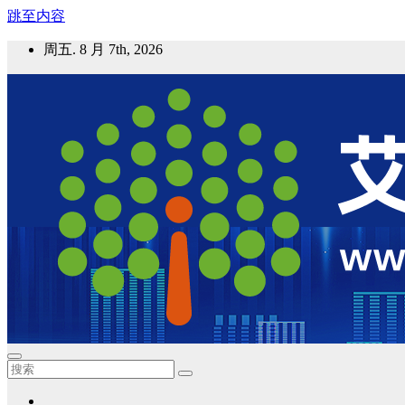
跳至内容
周五. 8 月 7th, 2026
艾邦气凝胶论坛
气凝胶材料及应用，产业链动态；气凝胶在新能源如锂电、储