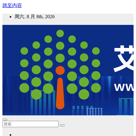
跳至内容
周六. 8 月 8th, 2026
艾邦气凝胶论坛
气凝胶材料及应用，产业链动态；气凝胶在新能源如锂电、储
能等上的应用资讯分享