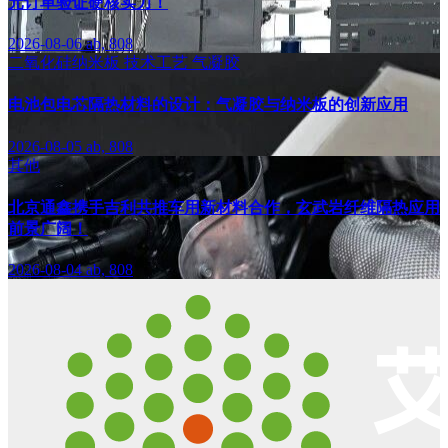
元订单验证硬核实力！
2026-08-06
ab, 808
二氧化硅纳米板
技术工艺
气凝胶
电池包电芯隔热材料的设计：气凝胶与纳米板的创新应用
2026-08-05
ab, 808
其他
北京通鑫携手吉利共推车用新材料合作，玄武岩纤维隔热应用
前景广阔！
2026-08-04
ab, 808