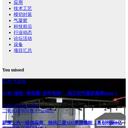
应用
技术工艺
模切封装
气凝胶
科技前沿
行业动态
论坛活动
设备
项目汇总
You missed
应用
气凝胶
小米“澎程” 将搭载“龙甲电池”，电芯间气凝胶最厚6mm！
2026-08-06
ab, 808
二氧化硅纳米板
行业动态
跻身上汽一级供应商、独供三星SDI美国储能，奥创特新8亿