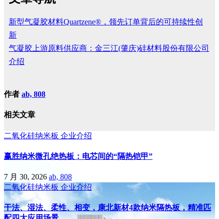
新型气凝胶材料Quartzene®，领先订单背后的可持续性创
新
气凝胶上游原料供应商：金三江(肇庆)硅材料股份有限公司
介绍
作者
ab, 808
相关文章
二氧化硅纳米板
企业介绍
赢胜纳米微孔绝热板：电芯间的“隔热铠甲”
7 月 30, 2026
ab, 808
二氧化硅纳米板
企业介绍
干法、湿法、柔性、相变，康北新材4款纳米隔热板，精准匹
配四大应用场景