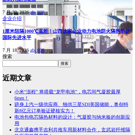
7 月 30, 2026
ab, 808
企业介绍
1厘米阻隔1000℃温差！山西这家企业动力电池防火隔热垫达
国际先进水平
7 月 18, 2026
ab, 808
搜索
搜索
近期文章
小米“澎程” 将搭载“龙甲电池”，电芯间气凝胶最厚
6mm！
跻身上汽一级供应商、独供三星SDI美国储能，奥创特
新8亿元订单验证硬核实力！
电池包电芯隔热材料的设计：气凝胶与纳米板的创新应
用
北京通鑫携手吉利共推车用新材料合作，玄武岩纤维隔