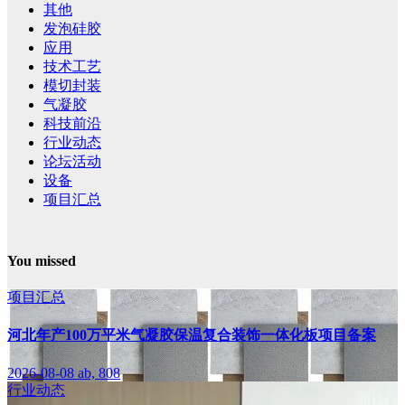
其他
发泡硅胶
应用
技术工艺
模切封装
气凝胶
科技前沿
行业动态
论坛活动
设备
项目汇总
You missed
项目汇总
河北年产100万平米气凝胶保温复合装饰一体化板项目备案
2026-08-08
ab, 808
行业动态