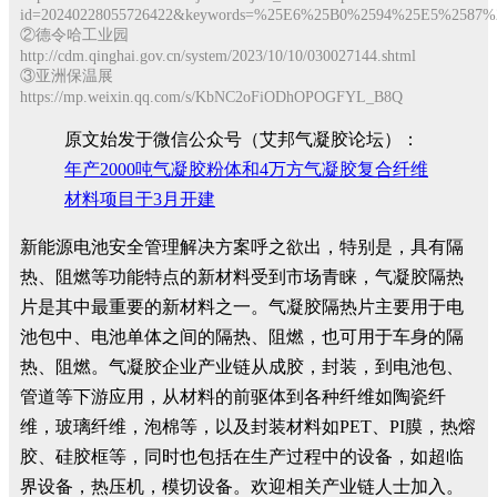
id=20240228055726422&keywords=%25E6%25B0%2594%25E5%2587
②德令哈工业园
http://cdm.qinghai.gov.cn/system/2023/10/10/030027144.shtml
③亚洲保温展
https://mp.weixin.qq.com/s/KbNC2oFiODhOPOGFYL_B8Q
原文始发于微信公众号（艾邦气凝胶论坛）：
年产2000吨气凝胶粉体和4万方气凝胶复合纤维
材料项目于3月开建
新能源电池安全管理解决方案呼之欲出，特别是，具有隔
热、阻燃等功能特点的新材料受到市场青睐，气凝胶隔热
片是其中最重要的新材料之一。气凝胶隔热片主要用于电
池包中、电池单体之间的隔热、阻燃，也可用于车身的隔
热、阻燃。气凝胶企业产业链从成胶，封装，到电池包、
管道等下游应用，从材料的前驱体到各种纤维如陶瓷纤
维，玻璃纤维，泡棉等，以及封装材料如PET、PI膜，热熔
胶、硅胶框等，同时也包括在生产过程中的设备，如超临
界设备，热压机，模切设备。欢迎相关产业链人士加入。