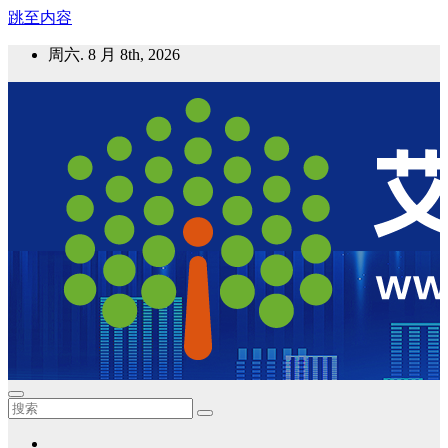
跳至内容
周六. 8 月 8th, 2026
艾邦气凝胶论坛
气凝胶材料及应用，产业链动态；气凝胶在新能源如锂电、储
能等上的应用资讯分享