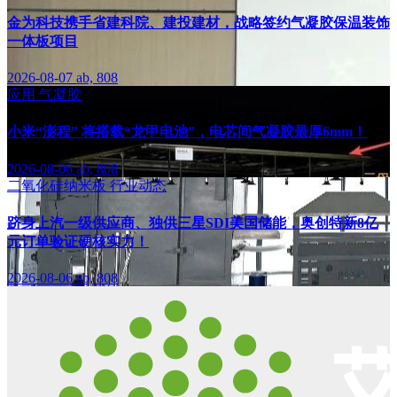
金为科技携手省建科院、建投建材，战略签约气凝胶保温装饰
一体板项目
2026-08-07
ab, 808
应用
气凝胶
小米“澎程” 将搭载“龙甲电池”，电芯间气凝胶最厚6mm！
2026-08-06
ab, 808
二氧化硅纳米板
行业动态
跻身上汽一级供应商、独供三星SDI美国储能，奥创特新8亿
元订单验证硬核实力！
2026-08-06
ab, 808