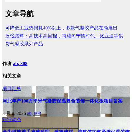
文章导航
可降低工业热损耗40%以上，多款气凝胶产品在渝展出
泛锐熠辉：高技术高回报，持续向宁德时代、比亚迪等供
货气凝胶系列产品
作者
ab, 808
相关文章
项目汇总
河北年产100万平米气凝胶保温复合装饰一体化板项目备案
8 月 8, 2026
ab, 808
行业动态
金为科技携手省建科院、建投建材，战略签约气凝胶保温装饰