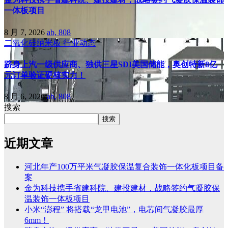
一体板项目
8 月 7, 2026
ab, 808
二氧化硅纳米板
行业动态
跻身上汽一级供应商、独供三星SDI美国储能，奥创特新8亿
元订单验证硬核实力！
8 月 6, 2026
ab, 808
搜索
搜索
近期文章
河北年产100万平米气凝胶保温复合装饰一体化板项目备
案
金为科技携手省建科院、建投建材，战略签约气凝胶保
温装饰一体板项目
小米“澎程” 将搭载“龙甲电池”，电芯间气凝胶最厚
6mm！