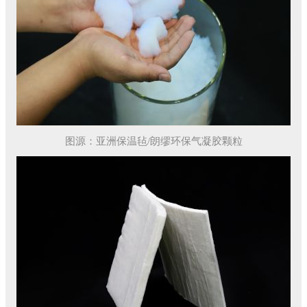
图源：亚洲保温毡/朗缪环保气凝胶颗粒