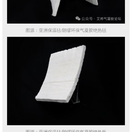
图源：亚洲保温毡/朗缪环保气凝胶绝热毡