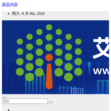
跳至内容
周六. 8 月 8th, 2026
艾邦气凝胶论坛
气凝胶材料及应用，产业链动态；气凝胶在新能源如锂电、储
能等上的应用资讯分享