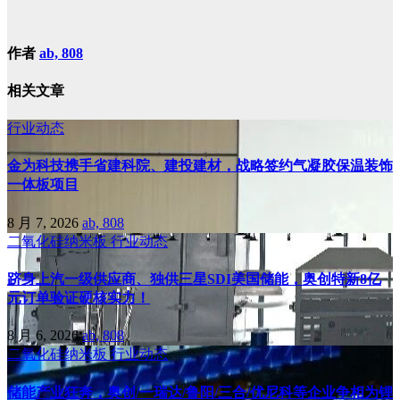
作者
ab, 808
相关文章
行业动态
金为科技携手省建科院、建投建材，战略签约气凝胶保温装饰
一体板项目
8 月 7, 2026
ab, 808
二氧化硅纳米板
行业动态
跻身上汽一级供应商、独供三星SDI美国储能，奥创特新8亿
元订单验证硬核实力！
8 月 6, 2026
ab, 808
二氧化硅纳米板
行业动态
储能产业狂奔，奥创/一瑞达/鲁阳/三合/优尼科等企业争相为锂