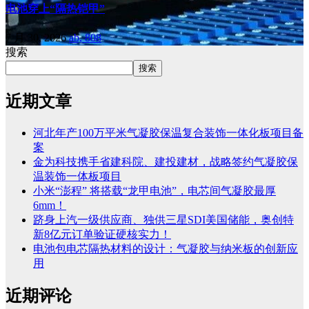
电池穿上“隔热铠甲”
7 月 30, 2026
ab, 808
搜索
搜索
近期文章
河北年产100万平米气凝胶保温复合装饰一体化板项目备
案
金为科技携手省建科院、建投建材，战略签约气凝胶保
温装饰一体板项目
小米“澎程” 将搭载“龙甲电池”，电芯间气凝胶最厚
6mm！
跻身上汽一级供应商、独供三星SDI美国储能，奥创特
新8亿元订单验证硬核实力！
电池包电芯隔热材料的设计：气凝胶与纳米板的创新应
用
近期评论