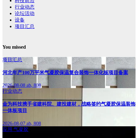
科技前沿
行业动态
论坛活动
设备
项目汇总
You missed
项目汇总
河北年产100万平米气凝胶保温复合装饰一体化板项目备案
2026-08-08
ab, 808
行业动态
金为科技携手省建科院、建投建材，战略签约气凝胶保温装饰
一体板项目
2026-08-07
ab, 808
应用
气凝胶