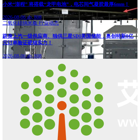
小米“澎程” 将搭载“龙甲电池”，电芯间气凝胶最厚6mm！
2026-08-06
ab, 808
二氧化硅纳米板
行业动态
跻身上汽一级供应商、独供三星SDI美国储能，奥创特新8亿
元订单验证硬核实力！
2026-08-06
ab, 808