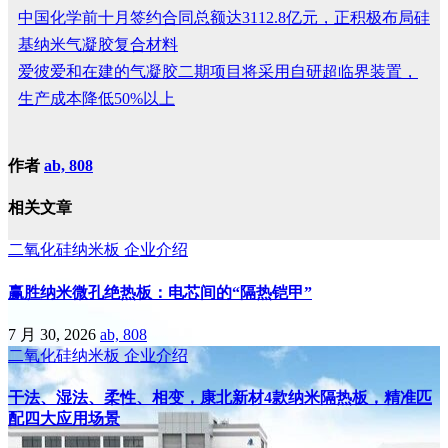
中国化学前十月签约合同总额达3112.8亿元，正积极布局硅
基纳米气凝胶复合材料
爱彼爱和在建的气凝胶二期项目将采用自研超临界装置，
生产成本降低50%以上
作者
ab, 808
相关文章
二氧化硅纳米板
企业介绍
赢胜纳米微孔绝热板：电芯间的“隔热铠甲”
7 月 30, 2026
ab, 808
二氧化硅纳米板
企业介绍
干法、湿法、柔性、相变，康北新材4款纳米隔热板，精准匹
配四大应用场景