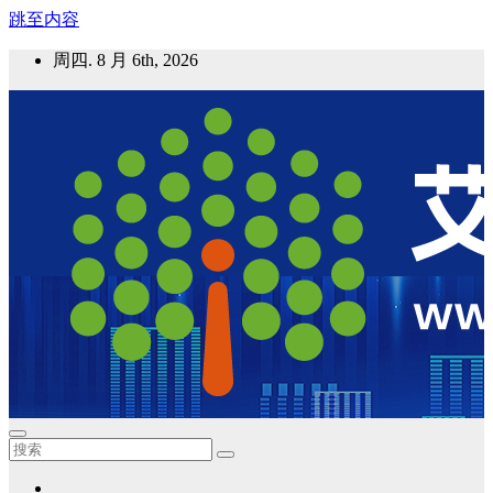
跳至内容
周四. 8 月 6th, 2026
艾邦气凝胶论坛
气凝胶材料及应用，产业链动态；气凝胶在新能源如锂电、储
能等上的应用资讯分享