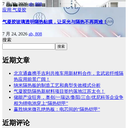
7 月 30, 2026
ab, 808
应用
气凝胶
气凝胶玻璃透明隔热贴膜，让采光与隔热不再两难！
7 月 24, 2026
ab, 808
搜索
搜索
近期文章
北京通鑫携手吉利共推车用新材料合作，玄武岩纤维隔
热应用前景广阔！
纳米隔热板的制造工艺和典型失效模式分析
气凝胶防隔热新材料项目签约落地江苏太仓！
储能产业狂奔，奥创/一瑞达/鲁阳/三合/优尼科等企业争
相为锂电池穿上“隔热铠甲”
赢胜纳米微孔绝热板：电芯间的“隔热铠甲”
近期评论