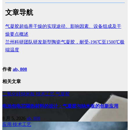
文章导航
气凝胶超临界干燥的实现途径、影响因素、设备组成及干
燥要点概述
兰州科研团队研发新型陶瓷气凝胶，耐受-196℃至1500℃极
端温度
作者
ab, 808
相关文章
二氧化硅纳米板
技术工艺
气凝胶
电池包电芯隔热材料的设计：气凝胶与纳米板的创新应用
8 月 5, 2026
ab, 808
应用
技术工艺