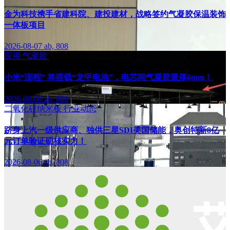
金为科技携手省建科院、建投建材，战略签约气凝胶保温装饰
一体板项目
2026-08-07
ab, 808
应用
气凝胶
小米“澎程” 将搭载“龙甲电池”，电芯间气凝胶最厚6mm！
2026-08-06
ab, 808
二氧化硅纳米板
行业动态
跻身上汽一级供应商、独供三星SDI美国储能，奥创特新8亿
元订单验证硬核实力！
2026-08-06
ab, 808