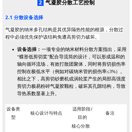
2
气凝胶分散工艺控制
2.1 分散设备选择
气凝胶的纳米多孔结构是其优异隔热性能的根源，分散过
程中必须优先保护该结构免遭高剪切力破坏。
设备选择：
一项专业的纳米材料分散方案指出，采用
“蝶形低剪切桨”配合导流筒的设计，可以形成温和的
轴向循环流场，有效打散团聚体，同时将剪切损伤率
控制在极低水平（例如对碳纳米管的损伤率≤3%）。
相比之下，高剪切砂磨机或涡轮桨产生的局部高强度
剪切力极易粉碎气凝胶颗粒，破坏其孔隙结构，导致
导热系数显著上升。
设备类
适用阶段/
核心设计与特点
备注
型
目的
核心分散