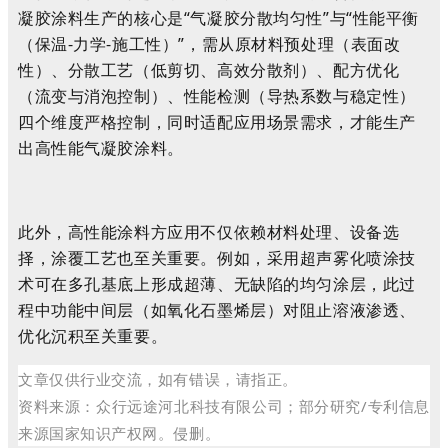
凝胶涂料生产的核心是“气凝胶分散均匀性”与“性能平衡
（保温-力学-施工性）”，需从原材料预处理（表面改
性）、分散工艺（低剪切、高效分散剂）、配方优化
（流变与消泡控制）、性能检测（导热系数与稳定性）
四个维度严格控制，同时适配应用场景需求，才能生产
出高性能气凝胶涂料。
此外，
高性能涂料方应用不仅依赖材料处理、设备选
择，
涂覆工艺也至关重要
。例如，采用
超声雾化喷涂技
术
可在多孔基底上形成超薄、无缺陷的均匀涂层，此过
程中功能中间层（如氧化石墨烯层）对阻止溶液渗透、
优化沉积至关重要。
文章仅供行业交流，如有错误，请指正。
资料来源：
众行远途河北科技有限公司；部分研究/专利信息
来源国家知识产权网。
侵删。