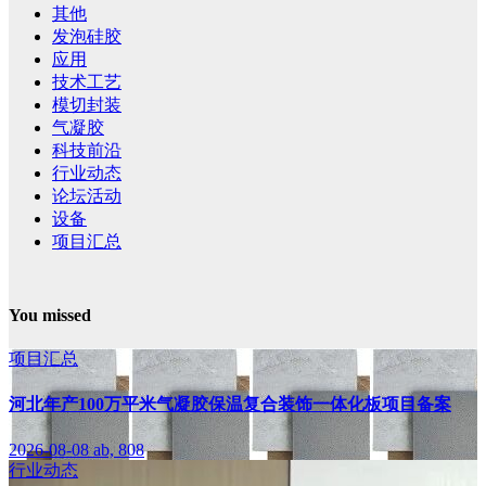
其他
发泡硅胶
应用
技术工艺
模切封装
气凝胶
科技前沿
行业动态
论坛活动
设备
项目汇总
You missed
项目汇总
河北年产100万平米气凝胶保温复合装饰一体化板项目备案
2026-08-08
ab, 808
行业动态