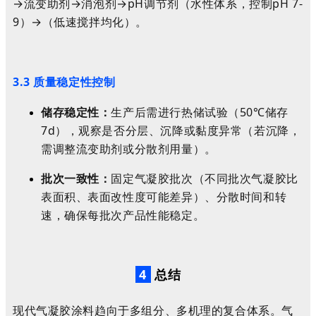
→流变助剂→消泡剂→pH调节剂（水性体系，控制pH 7-
9）→（低速搅拌均化）。
3.3 质量稳定性控制
储存稳定性：
生产后需进行热储试验（50℃储存
7d），观察是否分层、沉降或黏度异常（若沉降，
需调整流变助剂或分散剂用量）。
批次一致性：
固定气凝胶批次（不同批次气凝胶比
表面积、表面改性度可能差异）、分散时间和转
速，确保每批次产品性能稳定。
4
总结
现代气凝胶涂料趋向于
多组分、多机理的复合体系
。气