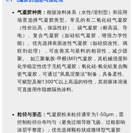
气凝胶种类：
根据涂料体系（水性/溶剂型）和应用
场景选择气凝胶类型。常见的有二氧化硅气凝胶
（性价比高，保温性好）、碳气凝胶（耐高温、导
电）、复合气凝胶（如硅铝气凝胶，增强力学性
能）。优先选择表面改性气凝胶（如硅烷改性、偶
联剂处理），可改善其与基料的相容性，减少团
聚。 如三聚氰胺-甲醛(MF)气凝胶，其机械强度和
化学稳定性优于无机气凝胶；氧化硅-氧化铝复合陶
瓷气凝胶，可通过“凤凰涅槃法”制备，具备柔性、
可赋型及耐1300℃以上高温的特性，其前驱体溶液
可直接用作阻燃隔热涂料。
粒径与形态：
气凝胶粉末粒径通常为1-50μm，需
控制粒径分布均匀（避免过细导致飞扬、过粗影响
涂层平整度）；优先选择颗粒状或微球型气凝胶