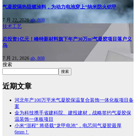
气凝胶隔热阻燃涂料，为动力电池穿上“纳米防火铠甲
7 月 22, 2026
ab, 808
技术工艺
总投资1亿元！峰特新材料旗下年产30万m³气凝胶项目落户义
乌
7 月 21, 2026
ab, 808
搜索
搜索
近期文章
河北年产100万平米气凝胶保温复合装饰一体化板项目备
案
金为科技携手省建科院、建投建材，战略签约气凝胶保
温装饰一体板项目
小米“澎程” 将搭载“龙甲电池”，电芯间气凝胶最厚
6mm！