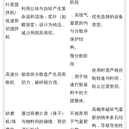
阶段
行星搅
利用公转与自转产生复
拌机/
，实现气
杂温和流场；桨叶（如
优先选择的设备
低速剪
凝胶的均
蝶形桨）设计为钝边，
类型。
切搅拌
匀分散并
减少局部高剪切。
机
保护结
构。
预分散阶
段
使用时需严格控
高速分
锯齿状分散盘产生高剪
，用于快
制转速与时间，
散机
切力，破碎能力强。
速打散基
防止过度剪切。
料中的大
团聚体。
高概率破坏气凝
砂磨
通过研磨介质（珠子）
不推荐用
胶的纳米多孔结
机/珠
与物料间的碰撞、剪切
于气凝胶
构，导致导热性