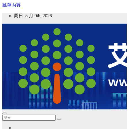
跳至内容
周日. 8 月 9th, 2026
艾邦气凝胶论坛
气凝胶材料及应用，产业链动态；气凝胶在新能源如锂电、储
能等上的应用资讯分享