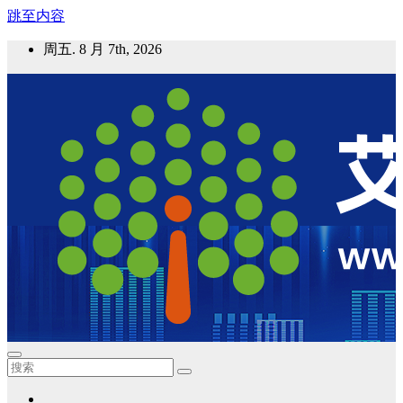
跳至内容
周五. 8 月 7th, 2026
艾邦气凝胶论坛
气凝胶材料及应用，产业链动态；气凝胶在新能源如锂电、储
能等上的应用资讯分享