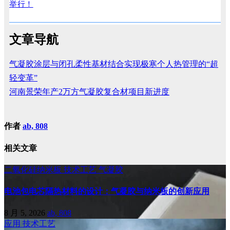
举行！
文章导航
气凝胶涂层与闭孔柔性基材结合实现极寒个人热管理的“超
轻变革”
河南景荣年产2万方气凝胶复合材项目新进度
作者
ab, 808
相关文章
二氧化硅纳米板
技术工艺
气凝胶
电池包电芯隔热材料的设计：气凝胶与纳米板的创新应用
8 月 5, 2026
ab, 808
应用
技术工艺