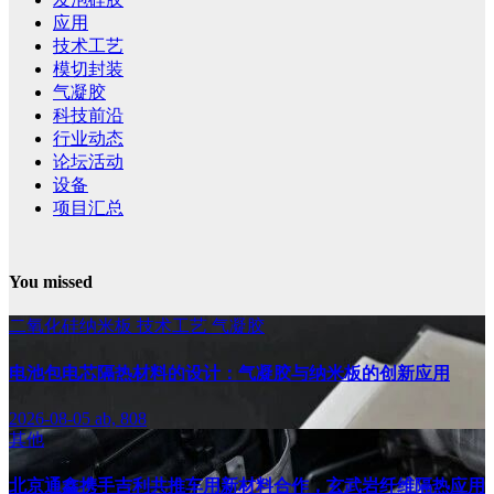
应用
技术工艺
模切封装
气凝胶
科技前沿
行业动态
论坛活动
设备
项目汇总
You missed
二氧化硅纳米板
技术工艺
气凝胶
电池包电芯隔热材料的设计：气凝胶与纳米板的创新应用
2026-08-05
ab, 808
其他
北京通鑫携手吉利共推车用新材料合作，玄武岩纤维隔热应用