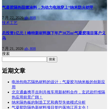
气凝胶隔热阻燃涂料，为动力电池穿上“纳米防火铠甲
7 月 22, 2026
ab, 808
技术工艺
总投资1亿元！峰特新材料旗下年产30万m³气凝胶项目落户义
乌
7 月 21, 2026
ab, 808
搜索
搜索
近期文章
电池包电芯隔热材料的设计：气凝胶与纳米板的创新应
用
北京通鑫携手吉利共推车用新材料合作，玄武岩纤维隔
热应用前景广阔！
纳米隔热板的制造工艺和典型失效模式分析
气凝胶防隔热新材料项目签约落地江苏太仓！