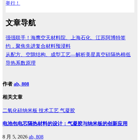
举行！
文章导航
强强联手！海鹰空天材料院、上海石化、江苏阿博特签
约，聚焦先进复合材料预浸料
从配方、空隙结构、成型工艺—解析美星真空硅隔热棉低
导热系数原理
作者
ab, 808
相关文章
二氧化硅纳米板
技术工艺
气凝胶
电池包电芯隔热材料的设计：气凝胶与纳米板的创新应用
8 月 5, 2026
ab, 808