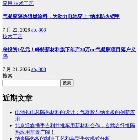
应用
技术工艺
气凝胶隔热阻燃涂料，为动力电池穿上“纳米防火铠甲
7 月 22, 2026
ab, 808
技术工艺
总投资1亿元！峰特新材料旗下年产30万m³气凝胶项目落户义
乌
7 月 21, 2026
ab, 808
搜索
搜索
近期文章
电池包电芯隔热材料的设计：气凝胶与纳米板的创新应
用
北京通鑫携手吉利共推车用新材料合作，玄武岩纤维隔
热应用前景广阔！
纳米隔热板的制造工艺和典型失效模式分析