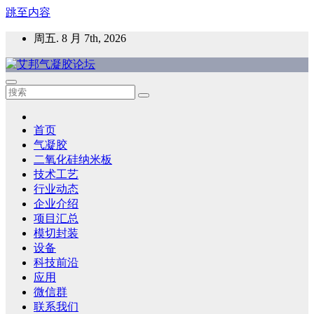
跳至内容
周五. 8 月 7th, 2026
艾邦气凝胶论坛
气凝胶材料及应用，产业链动态；气凝胶在新能源如锂电、储
能等上的应用资讯分享
首页
气凝胶
二氧化硅纳米板
技术工艺
行业动态
企业介绍
项目汇总
模切封装
设备
科技前沿
应用
微信群
联系我们